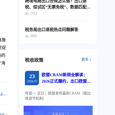
跨境电商出口合规怎么做？出口退
税、综试区“无票免税”、数据匹配，
这4个要点要分清
2163
税务局出口退税热点问题解答
2095
具鲁
贸促
场的
更多
税收政策
”海
欧盟CBAM新规全解读 |
23
2026正式履约，出口欧盟企
2026-07
业必读
导语>> 近日，欧盟发布最新CBAM（碳边
4月
境调节机制）...