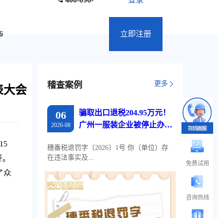
6
立即注册
更多
稽查案例
表大会
骗取出口退税204.95万元！
06
广州一服装企业被停止办理
2026-08
出口退税两年
15
穗番税退罚字〔2026〕1号 你（单位）存
在违法事实及...
开。
免费试用
了众
咨询热线