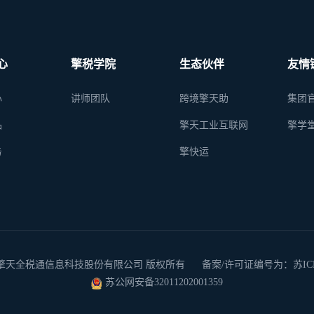
心
擎税学院
生态伙伴
友情
心
讲师团队
跨境擎天助
集团
品
擎天工业互联网
擎学
务
擎快运
 2026 南京擎天全税通信息科技股份有限公司 版权所有
备案/许可证编号为：苏ICP备
苏公网安备32011202001359