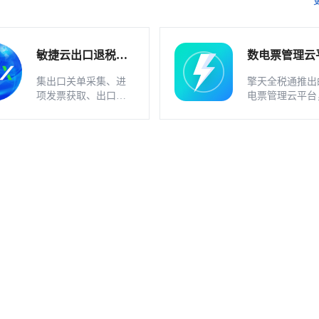
敏捷云出口退税申
数电票管理云
报软件（外贸版）
软件_不支持
集出口关单采集、进
擎天全税通推出
业
项发票获取、出口发
电票管理云平台
票开具、智能配单、
一款数电发票、
疑点自动检查和调整
发票一体化管理
等功能为一体的出口
件，基于云识别
退税业务管理系统。
动解析等技术，
多方式、全票种
息采集模式，为
构建全量自有发
和数字化文件本
储。