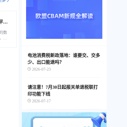
更多
平台
综服企
的数
，是
税控
软
、自
电池消费税新政落地：谁要交、交多
通过
少、出口能退吗？
的信
2026-07-23
企业
票池
地存
请注意！7月30日起报关单退税联打
印功能下线
2026-07-17