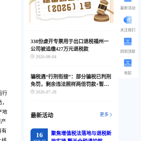
最新活动
关注我们
338份虚开专票用于出口退税福州一
公司被追缴427万元退税款
回到顶部
2026-08-04
收起
骗税遇“行刑衔接”：部分骗税已判刑
免罚，剩余违法照样两倍罚款+暂停
出口退税
2026-07-28
运行
悉，
产地
更多
最新活动
原产
将有
聚焦增值税法落地与退税新
16
上线