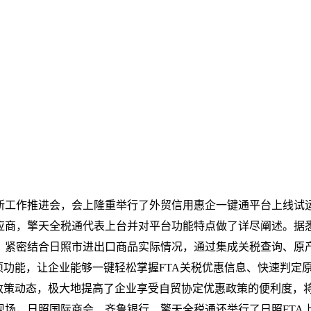
新工作推进会，会上隆重举行了外贸信用惠企一键通平台上线试
应商，擎天全税通代表上台并对平台功能特点做了详尽阐述。据
，紧密结合日照市进出口商品实际情况，通过集成关税查询、原
项功能，让企业能够一键轻松掌握FTA关税优惠信息、快速判定
政策动态，极大地提高了企业享受自贸协定优惠政策的便利度，
场，日照国际商会、齐鲁银行、擎天全税通还举行了日照FTA