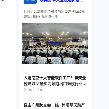
政实操 擎天全税通护航江
2026-07
苏外贸稳规模、优结构
近日，2026年增值税法与出口退税新政专
题培训班在南京顺利开...
入选南京十大智能软件工厂！擎天全
税通以AI硬实力领跑出口退税行业智
能化转型
2026-07-01
直击广州跨交会一线 | 跨境擎天助产