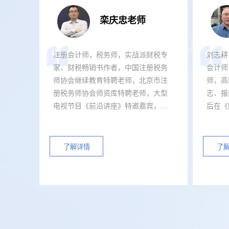
栾庆忠老师
注册会计师，税务师，实战派财税专
刘志耕
家、财税畅销书作者，中国注册税务
会计师
师协会继续教育特聘老师，北京市注
师，高
现场
册税务师协会师资库特聘老师，大型
志、报
电视节目《前沿讲座》特邀嘉宾，国
后在《
家级培训项目师资，中国管理科学研
师》《
如果会员
究院人才战略研究所专家委员会委
《中国
通提出上
员，亚洲财税管理学院学术委员，解
国会计
了解详情
了
税宝首席税务专家，尤尼泰、税云培
税审论
训顾问，中税网特聘讲师，瞄财网、
核心期
中国财税精英家园协会财税专家委员
报》“
会顾问，清华大学、北京大学总裁班
以来发
税务风险管控师资，...
撰...