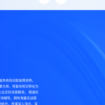
、邮件服务
VIP会员企业将联系方式和E-mail邮箱地址告知擎天全税通，
讯、软件更新升级、培训信息等。
件服务商培训部金牌讲师。
化繁为简，将复杂知识转化为
企业实际深度解读。 精通实
咨询辅导，拥有海量实战案
例结合，授课深入浅出，深