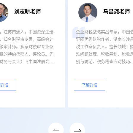
刘志耕老师
马昌尧老师
，江苏南通人，中国资深注册
企业财税战略实战专家，中国
，知名财税审专家，高级会计
野网优秀财税作者，湖南长沙
级审计师。多家财税审专业杂
税工作室负责人。擅长领域：
技术支持服务
纸的特约撰稿人、评论员。先
难问题处理、税收筹划、税收
财务与会计》《中国注册会计
别与防范、税务稽查应对技巧
中国审计》《中国总会计师》
管理与分析。
的产品在使用过程中出现紧急、无法自行排除的问题时，可向擎
财经报》《中国税务报》《中
门要求，专业的工程师将赴现场，当面与用户沟通，解决故障。
报》等杂志报纸上发表各类财
解详情
了解详情
文、评论共计850余篇，其中在
刊上发表70余篇；《中国税务
查账技巧”栏目从2006年5月创立
表文章最多、时间最长的特约