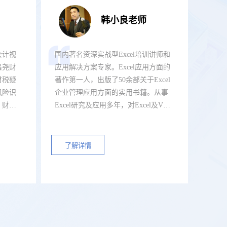
韩小良老师
会计视
国内著名资深实战型Excel培训讲师和
昌尧财
应用解决方案专家。Excel应用方面的
财税疑
著作第一人，出版了50余部关于Excel
风险识
企业管理应用方面的实用书籍。从事
、财务
Excel研究及应用多年，对Excel及VBA
在企业管理中的高级应用培训有着丰
天全税
富的实战经验，已经为数千家大中型
企业进行了Excel培训和应用方案解决
了解详情
咨询服务，在业界享有很高的评价，
深得客户认可。