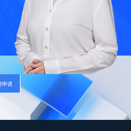
全税通
刻申请