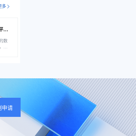
更多
平台
综服企
的数
，是
税控
软
、自
通过
的信
企业
票池
地存
刻申请