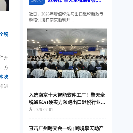
政实操 擎天全税通护航江
2026-07
苏外贸稳规模、优结构
近日，2026年增值税法与出口退税新政专
题培训班在南京顺利开...
全税
件开
、方
本次
推进
入选南京十大智能软件工厂！擎天全
税通以AI硬实力领跑出口退税行业智
能化转型
2026-07-01
直击广州跨交会一线 | 跨境擎天助产