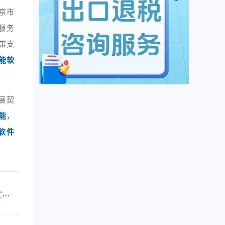
京市
服务
策支
能软
展契
能
，
软件
“秀