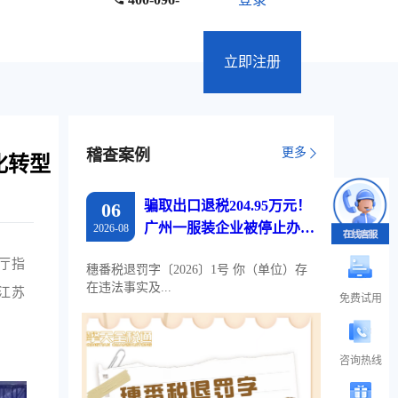
立即注册
更多
稽查案例
化转型
骗取出口退税204.95万元！
06
广州一服装企业被停止办理
2026-08
出口退税两年
厅指
穗番税退罚字〔2026〕1号 你（单位）存
在违法事实及...
江苏
免费试用
咨询热线