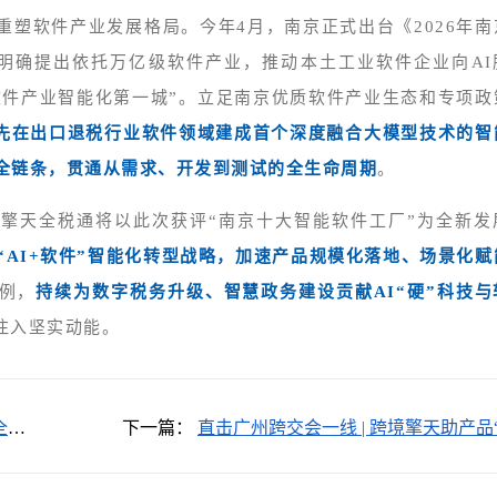
重塑软件产业发展格局。今年4月，南京正式出台《2026年南
，明确提出依托万亿级软件产业，推动本土工业软件企业向AI
软件产业智能化第一城
”
。立足南京优质软件产业生态和专项政
先在出口退税行业软件领域建成首个深度融合大模型技术的智
维全链条，贯通从需求、开发到测试的全生命周期
。
擎天全税通将以此次获评“南京十大智能软件工厂”为全新发
“AI+软件”智能化转型战略，加速产品规模化落地、场景化赋
例，
持续为数字税务升级、智慧政务建设贡献AI“硬”科技与
注入坚实动能。
全税
下一篇：
直击广州跨交会一线 | 跨境擎天助产品
肌肉”，展示跨境合规硬核实力