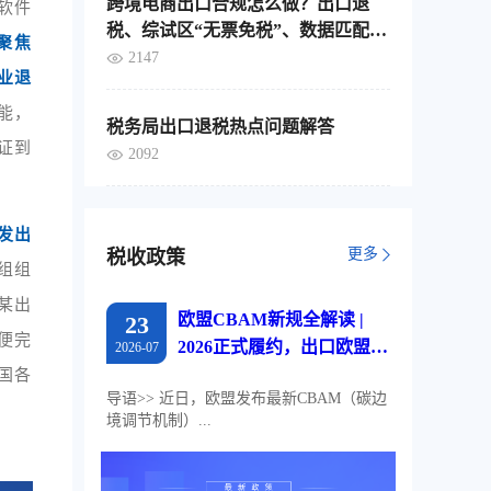
跨境电商出口合规怎么做？出口退
软件
税、综试区“无票免税”、数据匹配，
聚焦
这4个要点要分清
2147
业退
能，
税务局出口退税热点问题解答
证到
2092
发出
更多
税收政策
组组
某出
欧盟CBAM新规全解读 |
23
便完
2026正式履约，出口欧盟企
2026-07
业必读
国各
导语>> 近日，欧盟发布最新CBAM（碳边
境调节机制）...