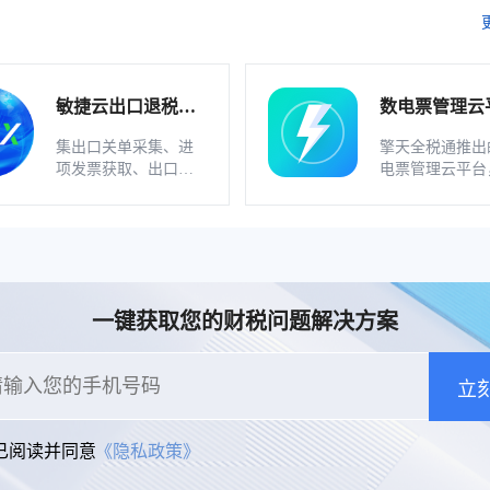
敏捷云出口退税申
数电票管理云
报软件（外贸版）
软件_不支持
集出口关单采集、进
擎天全税通推出
业
项发票获取、出口发
电票管理云平台
票开具、智能配单、
一款数电发票、
疑点自动检查和调整
发票一体化管理
等功能为一体的出口
件，基于云识别
退税业务管理系统。
动解析等技术，
多方式、全票种
息采集模式，为
一键获取您的财税问题解决方案
构建全量自有发
和数字化文件本
储。
立
已阅读并同意
《隐私政策》