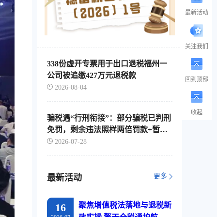
最新活动
关注我们
338份虚开专票用于出口退税福州一
公司被追缴427万元退税款
回到顶部
2026-08-04
收起
骗税遇“行刑衔接”：部分骗税已判刑
免罚，剩余违法照样两倍罚款+暂停
出口退税
2026-07-28
更多
最新活动
聚焦增值税法落地与退税新
16