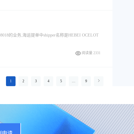
！
8的业务,海运提单中shipper名称是HEBEI OCELOT
阅读量 2331
1
2
3
4
5
…
9
刻申请