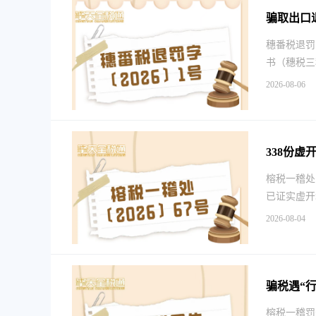
骗取出口
穗番税退罚
书（穗税三
2026-08-06
338份
榕税一稽处〔
已证实虚开
2026-08-04
骗税遇“
榕税一稽罚