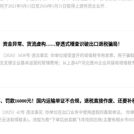
于2021年9月13日至2024年1月31日取得上游供货企业开...
、资金异常、货流虚构……穿透式稽查识破出口退税骗局！
 〔2026〕3436号 违法事实: 你单位接受虚开的增值税专用发票，用
无支撑企业基本运营的管理费用；从上游4户河北晋州企业共接收增值税专用
1万、罚款16000元！国内运输单证不合规，退税直接作废、还要补
〔2025〕42号 违法事实: 你单位在出口业务中使用虚假的备案单证。 
已无法取得联系)，流程为詹*下单后由袁鹏飞寻找供应商(主要有桐乡市HD皮