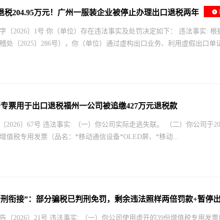
退税204.95万元！广州一服装企业被停止办理出口退税两年
字〔2026〕1号 你（单位）存在违法事实及处罚决定如下： 违法事实:
稽处〔2025〕286号），你（单位）通过虚构出口业务、利用虚假出口单证骗
虚开专票用于出口退税福州一公司被追缴427万元退税款
2026〕67号 违法事实: （一）你公司实际走逃失联。 （二）你公司于202
增值税专用发票（品名：*移动通信设备*OLED屏、*移动...
行刑衔接”：部分骗税已判刑免罚，剩余违法照样两倍罚款+暂停
告〔2026〕21号 违法事实: （一）你公司使用虚开的39份增值税专用发票