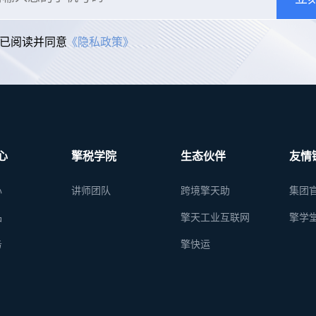
已阅读并同意
《隐私政策》
心
擎税学院
生态伙伴
友情
心
讲师团队
跨境擎天助
集团
品
擎天工业互联网
擎学
务
擎快运