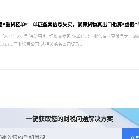
忌“重货轻单”：单证备案信息失实，就算货物真出口也算“虚假”
2024〕273号 违法事实: 经检查发现,你单位出口业务有一票编号为22699801
G C0.LTD而非沃月公司,从相关船务公司调取...
一键获取您的财税问题解决方案
立