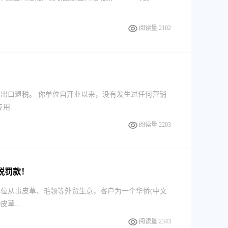
阅读量 2102
于骗取出口退税。 你单位自开业以来，没有发生过任何营销
...
阅读量 2203
税罚款！
你单位从事皮草、毛领等外贸生意，客户为一个华侨(中文
草...
阅读量 2343