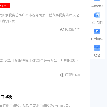
NEW
最新活动
 根据国家税务总局广州市税务局第三稽查局税务处理决定
取国家...
关注我们
阅读量 2026
回到顶部
收起
1-2022年度取得峡江RTGX智造有限公司开具的338份
阅读量 2055
出口退税
申报出口退税，骗取国家出口退税款479918.7元。