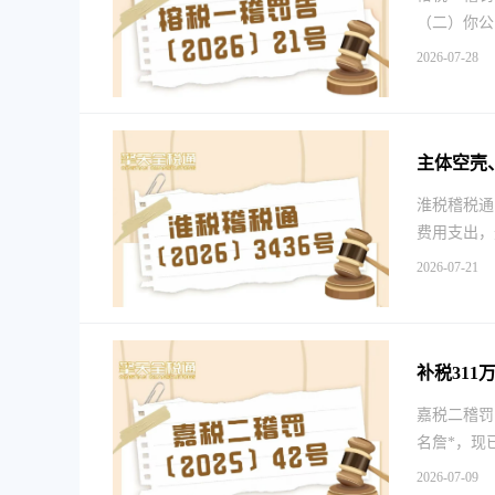
（二）你公司
2026-07-28
主体空壳
淮税稽税通
费用支出，
2026-07-21
补税31
嘉税二稽罚
名詹*，现
2026-07-09