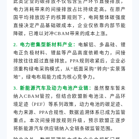
此类企业的碳排放不仅包含生产环节直接排放，
电力消耗带来的间接排放占比持续走高。在原产
国平均排放因子的核算规则下，电网整体碳强度
直接决定产品基础碳成本，企业仅依靠内部节能
降碳，已难以对冲CBAM带来的成本上涨。
2. 电力密集型新材料产业：
电解铝、多晶硅、锂
电正负极材料、锂盐等产品高度依赖电力，间接
排放往往超过直接排放。PPA规则收紧后，企业必
须重构绿电采购模式，从“纸面采购”转向“实景落
地”，绿电布局能力成为核心竞争力。
3. 新能源汽车及动力电池产业链：
虽然整车暂未
纳入CBAM管控，但结合欧盟新电池法、产品环
境足迹（PEF）等系列政策，动力电池的碳足迹、
电力来源、PPA合规性、数据追溯体系已成为监管
重点。本次间接排放规则升级，预示欧盟正逐步
将新能源汽车供应链纳入全链条碳监管范围。