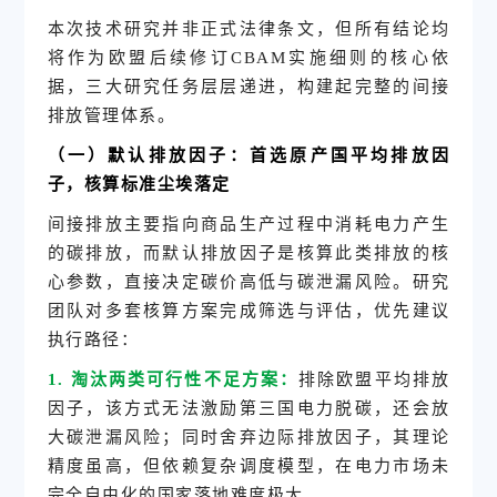
本次技术研究并非正式法律条文，但所有结论均
将作为欧盟后续修订CBAM实施细则的核心依
据，三大研究任务层层递进，构建起完整的间接
排放管理体系。
（一）默认排放因子：首选原产国平均排放因
子，核算标准尘埃落定
间接排放主要指向商品生产过程中消耗电力产生
的碳排放，而默认排放因子是核算此类排放的核
心参数，直接决定碳价高低与
碳泄漏风险
。研究
团队对多套核算方案完成筛选与评估，优先建议
执行路径：
1. 淘汰两类可行性不足方案：
排除欧盟平均排放
因子，该方式无法激励第三国电力脱碳，还会放
大碳泄漏风险；同时舍弃
边际排放因子
，其理论
精度虽高，但依赖复杂调度模型，在电力市场未
完全自由化的国家落地难度极大。