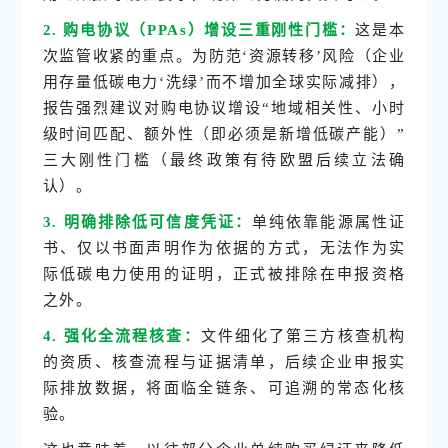
2. 购电协议（PPAs）增设三重刚性门槛：
这是本
次监管收紧的重点。为防范‘资源转移’风险（企业
用存量低碳电力‘洗绿’而不增加全球实际减排），
报告强烈建议对购电协议增设“地域相关性、小时
级时间匹配、额外性（即必须是新增低碳产能）”
三大刚性门槛（最终政策有待欧盟后续立法确
认）。
3. 明确排除低可信度凭证：
单纯依靠
能源属性证
书
、仅以书面声明作为依据的方式，无法作为实
际低碳电力使用的证明，正式被排除在申报资格
之外。
4. 强化全流程核查：
文件细化了第三方核查机构
的资质、核查流程与证据清单，后续企业申报实
际排放数据，将面临全链条、可追溯的常态化核
验。