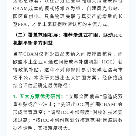
这也意味着，以往部分企业单纯购买绿证来降低
CBAM成本的模式将难以为继，自建风光电站、
园区直供电、具备物理关联与真实产能增量的长
期PPA，才是未来获得欧盟认可的主流方式。
（三）覆盖范围拓展：推荐渐进式扩围，联动ICC
机制平衡多方利益
当前CBAM仅将少量品类纳入间接排放核算，而
欧盟本土企业可通过间接成本补偿机制（ICC）获
得政策补贴，这种不对称规则易引发碳泄漏与市
场不公。本次研究提出五大扩围方案，经多维度
综合评估后确定最优路径：
1. 五大方案优劣研判：
“立即全面覆盖”易造成双
重补贴或产业冲击；“先退出ICC再扩围CBAM”会
形成监管真空；“调整ICC补偿额度”对校准技术要
求过高；“按ICC补偿份额划分核算范围”因底层数
据不透明，实操难度极大。