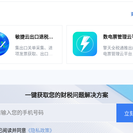
敏捷云出口退税申
数电票管理云
报软件（外贸版）
软件_不支持
集出口关单采集、进
擎天全税通推出
业
项发票获取、出口发
电票管理云平台
票开具、智能配单、
一款数电发票、
疑点自动检查和调整
发票一体化管理
等功能为一体的出口
件，基于云识别
退税业务管理系统。
动解析等技术，
多方式、全票种
息采集模式，为
一键获取您的财税问题解决方案
构建全量自有发
和数字化文件本
储。
立
已阅读并同意
《隐私政策》