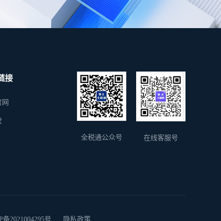
链接
官网
堂
全税通公众号
在线客服号
2021004295号
隐私政策