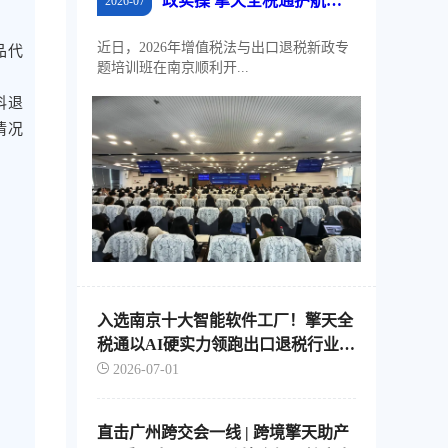
政实操 擎天全税通护航江
2026-07
苏外贸稳规模、优结构
近日，2026年增值税法与出口退税新政专
品代
题培训班在南京顺利开...
料退
情况
入选南京十大智能软件工厂！擎天全
税通以AI硬实力领跑出口退税行业智
能化转型
2026-07-01
直击广州跨交会一线 | 跨境擎天助产