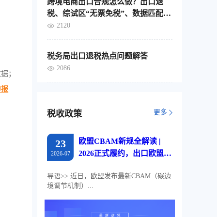
跨境电商出口合规怎么做？出口退
税、综试区“无票免税”、数据匹配，
这4个要点要分清
2120
税务局出口退税热点问题解答
2086
数据；
申报
更多
税收政策
欧盟CBAM新规全解读 |
23
2026正式履约，出口欧盟企
2026-07
业必读
导语>> 近日，欧盟发布最新CBAM（碳边
境调节机制）...