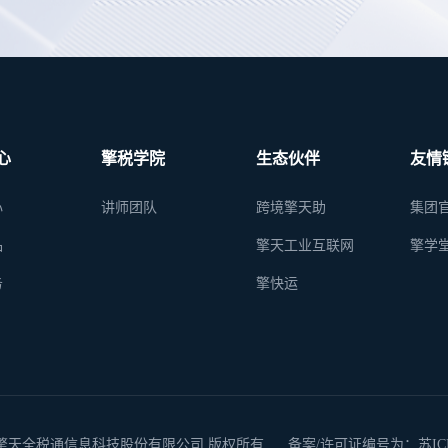
心
擎税学院
生态伙伴
友情
心
讲师团队
跨境擎天助
集团
品
擎天工业互联网
擎学
务
擎快运
 2026 南京擎天全税通信息科技股份有限公司 版权所有
备案/许可证编号为：苏ICP备