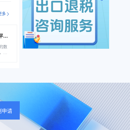
更多
平台
综服企
的数
，是
税控
软
、自
通过
的信
企业
票池
地存
刻申请