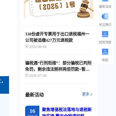
最新活动
关注我们
338份虚开专票用于出口退税福州一
公司被追缴427万元退税款
回到顶部
2026-08-04
收起
骗税遇“行刑衔接”：部分骗税已判刑
免罚，剩余违法照样两倍罚款+暂停
出口退税
2026-07-28
位，
更多
最新活动
聚焦增值税法落地与退税新
16