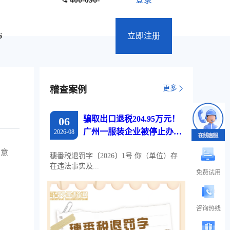
6
立即注册
更多
稽查案例
骗取出口退税204.95万元！
06
广州一服装企业被停止办理
2026-08
出口退税两年
么意
穗番税退罚字〔2026〕1号 你（单位）存
在违法事实及...
免费试用
咨询热线