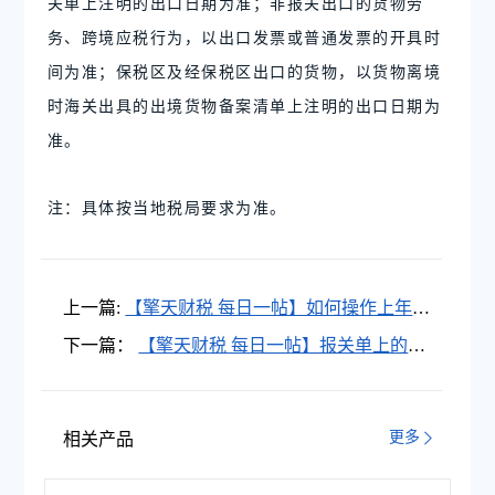
关单上注明的出口日期为准；非报关出口的货物劳
务、跨境应税行为，以出口发票或普通发票的开具时
间为准；保税区及经保税区出口的货物，以货物离境
时海关出具的出境货物备案清单上注明的出口日期为
准。
注：具体按当地税局要求为准。
上一篇:
【擎天财税 每日一帖】如何操作上年度
出口业务延期申报？
下一篇：
【擎天财税 每日一帖】报关单上的商
品编码录入退税申报系统找不到，什么原因？
如何处理？
更多
相关产品