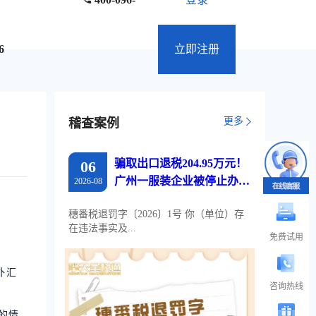
6
立即注册
更多
稽查案例
骗取出口退税204.95万元！
06
广州一服装企业被停止办理
2026-08
出口退税两年
穗番税退罚字〔2026〕1号 你（单位）存
在违法事实及...
免费试用
外汇
咨询热线
的情