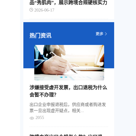
品“秀肌肉”，展示跨境合规硬核实力
、自
通过
2026-06-17
的信
企业
票池
地存
热门资讯
涉嫌接受虚开发票，出口退税为什么
会暂不办理？
出口企业申报退税后，供应商或者购进发
票一旦出现虚开疑点，相关...
2055