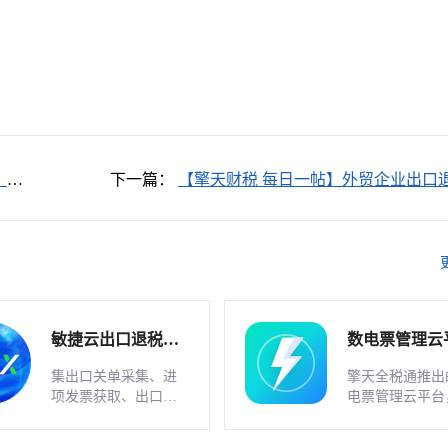
，出
下一篇：
【擎天财税 每日一帖】外贸企业出口
增值税填报，有什么特别之处？
敏捷云出口退税申
数电票管理云
报软件（外贸版）
软件_不支持
集出口关单采集、进
擎天全税通推出
业
项发票获取、出口发
电票管理云平台
票开具、智能配单、
一款数电发票、
疑点自动检查和调整
发票一体化管理