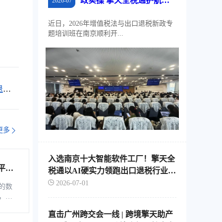
政实操 擎天全税通护航江
2026-07
苏外贸稳规模、优结构
近日，2026年增值税法与出口退税新政专
题培训班在南京顺利开...
退税
更多
入选南京十大智能软件工厂！擎天全
平台
税通以AI硬实力领跑出口退税行业智
综服企
能化转型
2026-07-01
的数
，是
税控
直击广州跨交会一线 | 跨境擎天助产
软