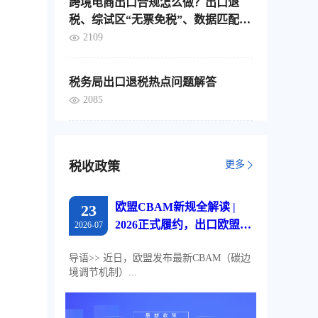
跨境电商出口合规怎么做？出口退
税、综试区“无票免税”、数据匹配，
这4个要点要分清
2109
税务局出口退税热点问题解答
2085
更多
税收政策
欧盟CBAM新规全解读 |
23
2026正式履约，出口欧盟企
2026-07
业必读
导语>> 近日，欧盟发布最新CBAM（碳边
境调节机制）...