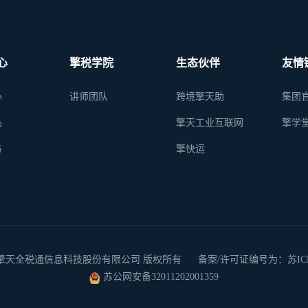
心
擎税学院
生态伙伴
友情
心
讲师团队
跨境擎天助
集团
品
擎天工业互联网
擎学
务
擎快运
 2026 南京擎天全税通信息科技股份有限公司 版权所有
备案/许可证编号为：苏ICP备
苏公网安备32011202001359