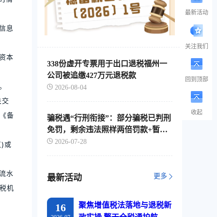
最新活动
信息
关注我们
资本
338份虚开专票用于出口退税福州一
公司被追缴427万元退税款
回到顶部
。
2026-08-04
关交
收起
《备
骗税遇“行刑衔接”：部分骗税已判刑
免罚，剩余违法照样两倍罚款+暂停
出口退税
2026-07-28
)或
流水
更多
最新活动
税机
聚焦增值税法落地与退税新
16