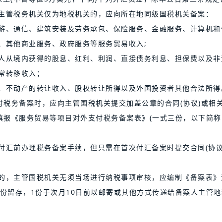
主管税务机关仅为地税机关的，应向所在地同级国税机关备案：
游、通信、建筑安装及劳务承包、保险服务、金融服务、计算机和
、其他商业服务、政府服务等服务贸易收入;
人从境内获得的股息、红利、利润、直接债务利息、担保费以及非
常转移收入；
、不动产的转让收入、股权转让所得以及外国投资者其他合法所得
付税务备案时，应向主管国税机关提交加盖公章的合同(协议)或相
填报《服务贸易等项目对外支付税务备案表》(一式三份，以下简称
付汇前办理税务备案手续，但只需在首次付汇备案时提交合同(协议
的，主管国税机关无须当场进行纳税事项审核，应编制《备案表》
份留存，1份于次月10日前以邮寄或其他方式传递给备案人主管地