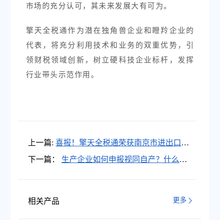
市场的充分认可，其未来发展大有可为。
擎天全税通作为潜在独角兽企业和瞪羚企业的
代表，将充分利用技术和业务的双重优势，引
领财税领域创新，树立硬科技企业标杆，发挥
行业带头示范作用。
上一篇:
喜报！擎天全税通荣获南京市进出口商
会“突出贡献奖”
下一篇：
生产企业如何申报视同自产？什么情
况下可以申报视同自产？
更多
相关产品