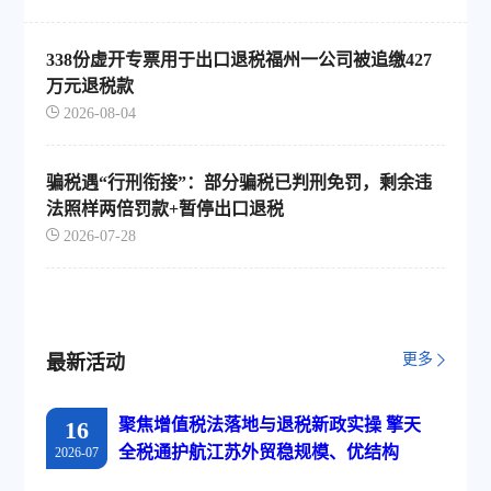
338份虚开专票用于出口退税福州一公司被追缴427
万元退税款
2026-08-04
骗税遇“行刑衔接”：部分骗税已判刑免罚，剩余违
法照样两倍罚款+暂停出口退税
2026-07-28
更多
最新活动
聚焦增值税法落地与退税新政实操 擎天
16
全税通护航江苏外贸稳规模、优结构
2026-07