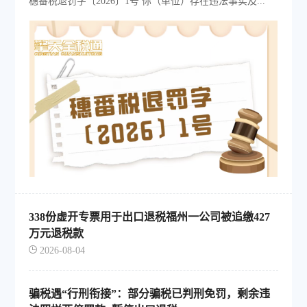
穗番税退罚字〔2026〕1号 你（单位）存在违法事实及...
338份虚开专票用于出口退税福州一公司被追缴427
万元退税款
2026-08-04
骗税遇“行刑衔接”：部分骗税已判刑免罚，剩余违