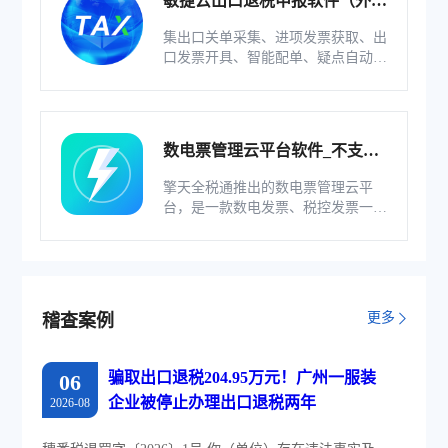
敏捷云出口退税申报软件（外贸
版）
集出口关单采集、进项发票获取、出
口发票开具、智能配单、疑点自动检
查和调整等功能为一体的出口退税业
务管理系统。
数电票管理云平台软件_不支持
综服企业
擎天全税通推出的数电票管理云平
台，是一款数电发票、税控发票一体
化管理软件，基于云识别、自动解析
等技术，通过多方式、全票种的信息
采集模式，为企业构建全量自有发票
池和数字化文件本地存储。
更多
稽查案例
骗取出口退税204.95万元！广州一服装
06
企业被停止办理出口退税两年
2026-08