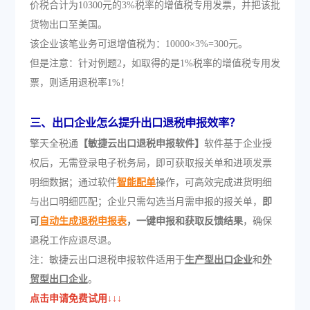
价税合计为10300元的3%税率的增值税专用发票，并把该批
货物出口至美国。
该企业该笔业务可退增值税为：10000×3%=300元。
但是注意：针对例题2，如取得的是1%税率的增值税专用发
票，则适用退税率1%！
三、
出口企业怎么提升出口退税申报效率？
擎天全税通
【敏捷云出口退税申报软件】
软件基于企业授
权后，无需登录电子税务局，即可获取报关单和进项发票
明细数据；通过软件
智能配单
操作，可高效完成进货明细
与出口明细匹配；企业只需勾选当月需申报的报关单，
即
可
自动生成退税申报表
，一键申报和获取反馈结果
，确保
退税工作应退尽退。
注：敏捷云出口退税申报软件适用于
生产型出口企业
和
外
贸型出口企业
。
点击申请免费试用↓↓↓