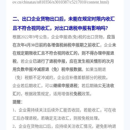
ov.cn/chinatax/n810356/n3010387/c5217010/content.html)
二、出口企业货物出口后，未能在规定时限内收汇
且不符合视同收汇，对出口退税申报有影响吗？
根据2022年9号公告，企业申报退(免)税的出口货物，
应当
在次年4月30日前的各增值税纳税申报期之前收汇
，企业
未
在规定期限收汇且不符合视同收汇的，则不得办理申报退
税
，若企业
已进行了退税申报，应在发生相关情形的次月
用负数申报冲减原退（免）税申报数据
。如果当期退
（免）税额不足冲减的，企业应补缴差额部分的税款。
企业若后期收汇，可以
继续申报退税
；若后期确实
无法收
汇
的，根据政策规定，适用增值税
免税
政策。
提醒：
1、企业需持续关注后续外汇能否收回，若能收汇，可在收
汇后办理退税，若确定无法收汇，则按免税处理。
2、企业在货物出口后，应持续关注收汇情况，避免影响退