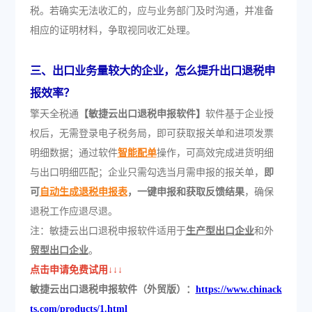
税。若确实无法收汇的，应与业务部门及时沟通，并准备
相应的证明材料，争取视同收汇处理。
三、
出口业务量较大的企业，怎么提升出口退税申
报效率？
擎天全税通
【敏捷云出口退税申报软件】
软件基于企业授
权后，无需登录电子税务局，即可获取报关单和进项发票
明细数据；通过软件
智能配单
操作，可高效完成进货明细
与出口明细匹配；企业只需勾选当月需申报的报关单，
即
可
自动生成退税申报表
，一键申报和获取反馈结果
，确保
退税工作应退尽退。
注：敏捷云出口退税申报软件适用于
生产型出口企业
和外
贸型出口企业
。
点击申请免费试用↓↓↓
敏捷云出口退税申报软件（外贸版）：
https://www.chinack
ts.com/products/1.html