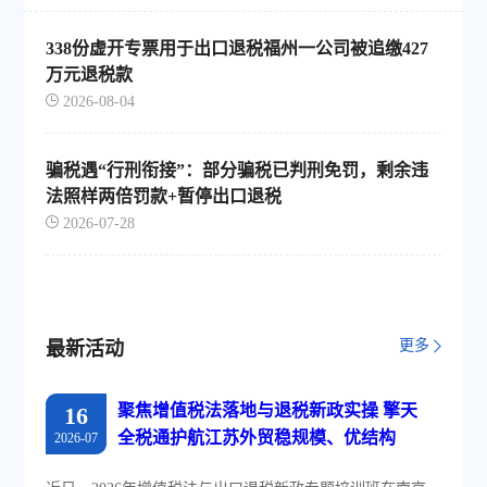
338份虚开专票用于出口退税福州一公司被追缴427
万元退税款
2026-08-04
骗税遇“行刑衔接”：部分骗税已判刑免罚，剩余违
法照样两倍罚款+暂停出口退税
2026-07-28
更多
最新活动
聚焦增值税法落地与退税新政实操 擎天
16
全税通护航江苏外贸稳规模、优结构
2026-07