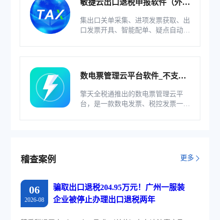
敏捷云出口退税申报软件（外贸
版）
集出口关单采集、进项发票获取、出
口发票开具、智能配单、疑点自动检
查和调整等功能为一体的出口退税业
务管理系统。
数电票管理云平台软件_不支持
综服企业
擎天全税通推出的数电票管理云平
台，是一款数电发票、税控发票一体
化管理软件，基于云识别、自动解析
等技术，通过多方式、全票种的信息
采集模式，为企业构建全量自有发票
池和数字化文件本地存储。
更多
稽查案例
骗取出口退税204.95万元！广州一服装
06
企业被停止办理出口退税两年
2026-08