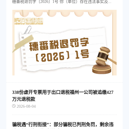
穗番税退罚字〔2026〕1号 你（单位）存在违法事实及...
338份虚开专票用于出口退税福州一公司被追缴427
万元退税款
2026-08-04
骗税遇“行刑衔接”：部分骗税已判刑免罚，剩余违