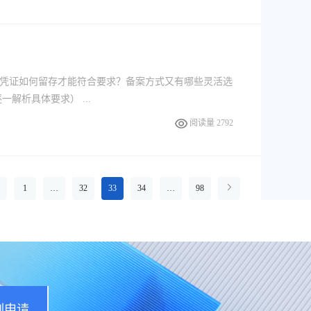
凭证如何留存才能符合要求？备案方式又有哪些灵活选
解析具体要求） ...
阅读量 2792
1
…
32
33
34
…
98
刻申请