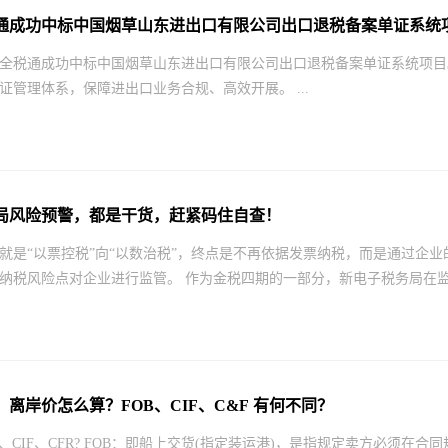
通成功中标中国烟草山东进出口有限公司出口退税备案单证系统
全税通成功中标中国烟草山东进出口有限公司出口退税备案单证系统项目
证管理体系，保障进出口业务合规、高效开展。 ...
局风险预警，都是干货，赶紧码住自查！
就是“以票控税”向“以数治税”，终点是不再依据发票纳税，而是通过企
纳税风险点对企业进行监管。 作为金税四期的一部分，新电子税务局在监管
离岸价怎么算？FOB、CIF、C&F 有何不同？
B、CIF、CFR? FOB：即船上交货(指定装运港)，是指规定卖方必须