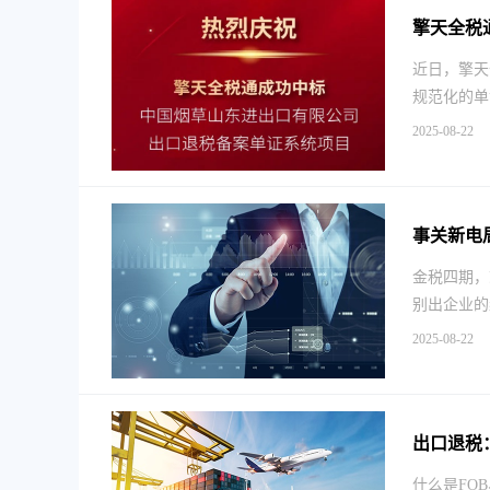
擎天全税
近日，擎天
规范化的单
2025-08-22
事关新电
金税四期，
别出企业的
2025-08-22
出口退税：
什么是FO