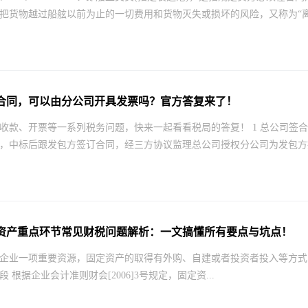
把货物越过船舷以前为止的一切费用和货物灭失或损坏的风险，又称为“离岸
合同，可以由分公司开具发票吗？官方答复来了！
收款、开票等一系列税务问题，快来一起看看税局的答复！ 1 总公司签合
，中标后跟发包方签订合同，经三方协议监理总公司授权分公司为发包方提.
资产重点环节常见财税问题解析：一文搞懂所有要点与坑点！
企业一项重要资源，固定资产的取得有外购、自建或者投资者投入等方式
 根据企业会计准则财会[2006]3号规定，固定资...