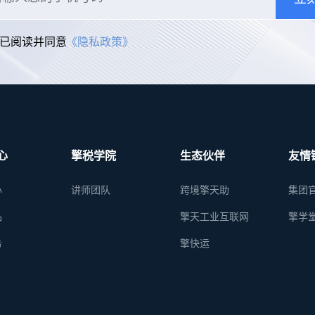
已阅读并同意
《隐私政策》
心
擎税学院
生态伙伴
友情
心
讲师团队
跨境擎天助
集团
品
擎天工业互联网
擎学
务
擎快运