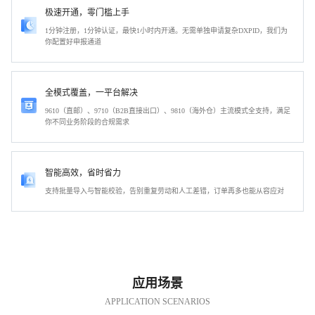
极速开通，零门槛上手
1分钟注册，1分钟认证，最快1小时内开通。无需单独申请复杂DXPID，我们为
你配置好申报通道
全模式覆盖，一平台解决
9610（直邮）、9710（B2B直接出口）、9810（海外仓）主流模式全支持，满足
你不同业务阶段的合规需求
智能高效，省时省力
支持批量导入与智能校验，告别重复劳动和人工差错，订单再多也能从容应对
应用场景
APPLICATION SCENARIOS