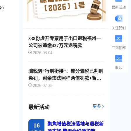
含）
最新活动
关注我们
338份虚开专票用于出口退税福州一
公司被追缴427万元退税款
回到顶部
2026-08-04
收起
骗税遇“行刑衔接”：部分骗税已判刑
免罚，剩余违法照样两倍罚款+暂停
出口退税
2026-07-28
更多
最新活动
聚焦增值税法落地与退税新
16