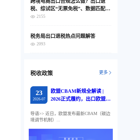
跨境电商出口合规怎么做？出口退
税、综试区“无票免税”、数据匹配，
这4个要点要分清
2155
税务局出口退税热点问题解答
2093
更多
税收政策
欧盟CBAM新规全解读 |
23
2026正式履约，出口欧盟企
2026-07
业必读
导语>> 近日，欧盟发布最新CBAM（碳边
境调节机制）...