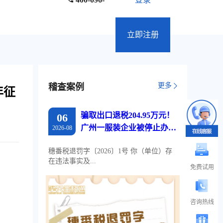
立即注册
更多
稽查案例
年征
骗取出口退税204.95万元！
06
广州一服装企业被停止办理
2026-08
出口退税两年
穗番税退罚字〔2026〕1号 你（单位）存
在违法事实及...
免费试用
咨询热线