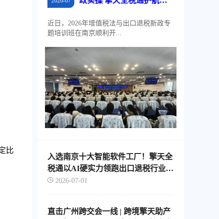
政实操 擎天全税通护航江
2026-07
苏外贸稳规模、优结构
近日，2026年增值税法与出口退税新政专
题培训班在南京顺利开...
定比
入选南京十大智能软件工厂！擎天全
税通以AI硬实力领跑出口退税行业智
能化转型
2026-07-01
直击广州跨交会一线 | 跨境擎天助产